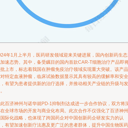
024年1月上半月，医药研发领域迎来关键进展，国内创新药生态
现加速态势。其中，备受瞩目的国内首款CAR-T细胞治疗产品即
获批上市，标志着我国在肿瘤免疫治疗领域实现重大突破。该产
针对特定血液肿瘤，临床试验数据显示其具有较高的缓解率和安
性，有望为患者提供新的治疗选择，并推动相关产业链的升级与
展。
与此百济神州与诺华就PD-1抑制剂达成进一步合作协议，双方将
化在全球市场的开发与商业化布局。此次合作不仅强化了百济神
的国际化战略，也体现了跨国药企对中国创新药企研发实力的认
可，有望加速创新疗法惠及更广泛的患者群体，提升中国生物医